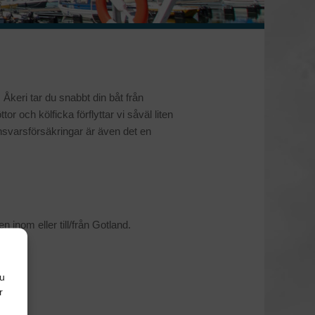
Åkeri tar du snabbt din båt från
r och kölficka förflyttar vi såväl liten
svarsförsäkringar är även det en
 inom eller till/från Gotland.
Du
r