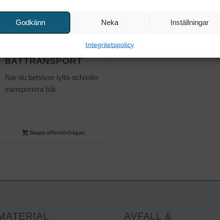
Godkänn
Neka
Inställningar
Integritetspolicy
BÅTTRANSPORT
När du behöver lyfta och/eller
transportera båt.
Skapa offertförfrågan
MATERIAL
AVFALL &