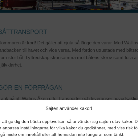
BÅTTRANSPORT
Sommaren är kort! Det gäller att njuta så länge den varar. Med Wallins 
andbacken till havet och vice versa. Med fordon utrustade med båtstötto
som stor båt. Lyftredskap skonsamma mot båtens skrov samt fulla an
jälvklarhet.
GÖR EN FÖRFRÅGAN
änk på att Wallins Åkeri utför transporter och leveranser huvudsakligen
Sajten använder kakor!
Klicka på Skapa Offertförfrågan nedan och fyll i formuläret.
r att ge dig den bästa upplevelsen så använder sig sajten utav kakor. 
 anpassa inställningarna för vilka kakor du godkänner, med viss risk fö
 gå miste om innehåll eller att hemsidan inte fungerar som tänkt.