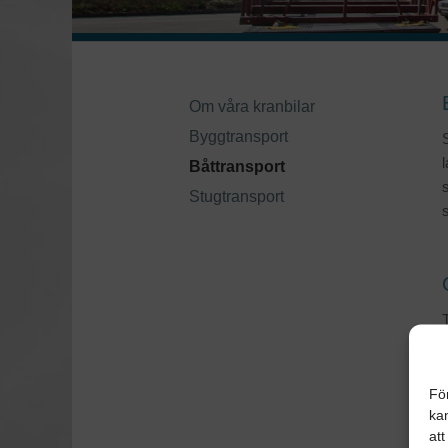
Om våra kranbilar
Byggtransport
l
Båttransport
Stugtransport
s
T
Fö
kan
att