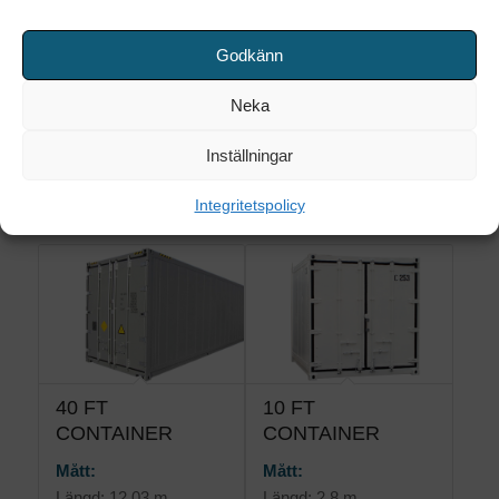
Längd: 6,09 m
Bredd: 2,00 m
Bredd: 2,33 m
Höjd: 2,00 m
Godkänn
Höjd: 2,39 m
Kapacitet:
Neka
Kapacitet:
8 m3
33,2 m3
Inställningar
Skapa offertförfrågan
Skapa offertförfrågan
Integritetspolicy
40 FT
10 FT
CONTAINER
CONTAINER
Mått:
Mått:
Längd: 12,03 m
Längd: 2,8 m