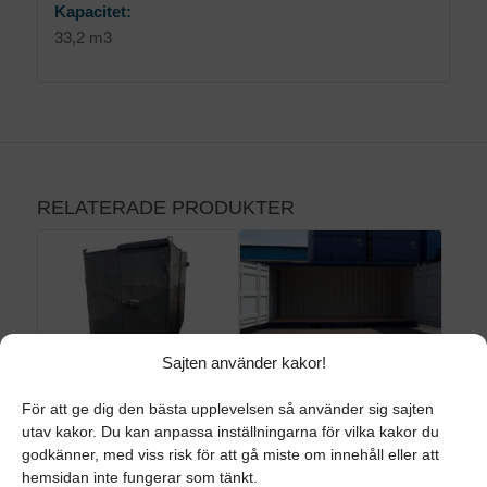
Kapacitet:
33,2 m3
RELATERADE PRODUKTER
Sajten använder kakor!
6FT
20 FT
För att ge dig den bästa upplevelsen så använder sig sajten
BUDGETCONTAINER
CONTAINER
utav kakor. Du kan anpassa inställningarna för vilka kakor du
(OPEN SIDE)
Mått:
godkänner, med viss risk för att gå miste om innehåll eller att
Mått:
Längd: 2,00 m
hemsidan inte fungerar som tänkt.