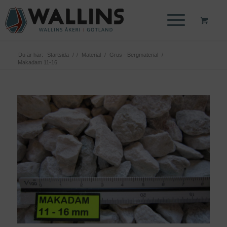
Du är här:
Startsida
/
/
Material
/
Grus - Bergmaterial
/
Makadam 11-16