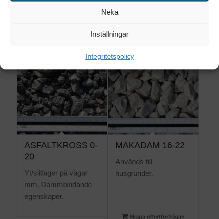
grusparkeringar mm.
Neka
Skapa offertförfrågan
Skapa offertförfrågan
Inställningar
Integritetspolicy
ASFALTKROSS 0-
MAKADAM 16-22
20
Används till
Yt/slitlager på vägar
husgrunder.
mm. Dammbindande
egenskaper.
Skapa offertförfrågan