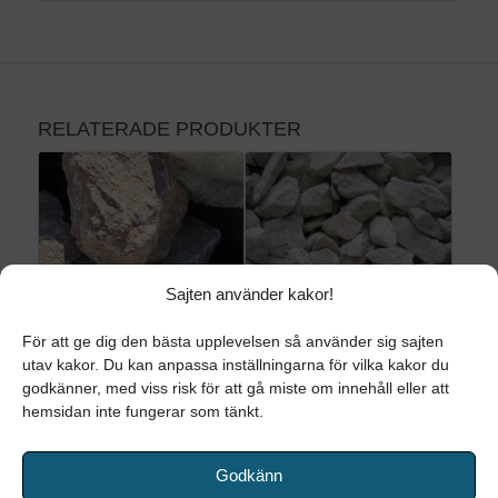
RELATERADE PRODUKTER
Sajten använder kakor!
För att ge dig den bästa upplevelsen så använder sig sajten
utav kakor. Du kan anpassa inställningarna för vilka kakor du
MAKADAM 60-150
MAKADAM 6-10
godkänner, med viss risk för att gå miste om innehåll eller att
hemsidan inte fungerar som tänkt.
Förstärkningslager på
Används till
anläggningsytor. Beställningsvara.
garageuppfarter,
grusgångar,
Godkänn