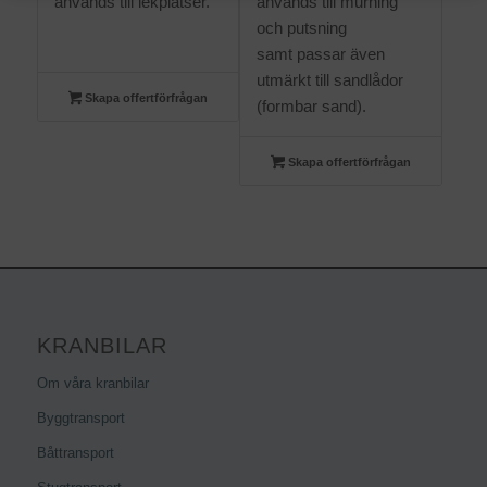
används till lekplatser.
används till murning
och putsning
samt passar även
utmärkt till sandlådor
Skapa offertförfrågan
(formbar sand).
Skapa offertförfrågan
KRANBILAR
Om våra kranbilar
Byggtransport
Båttransport