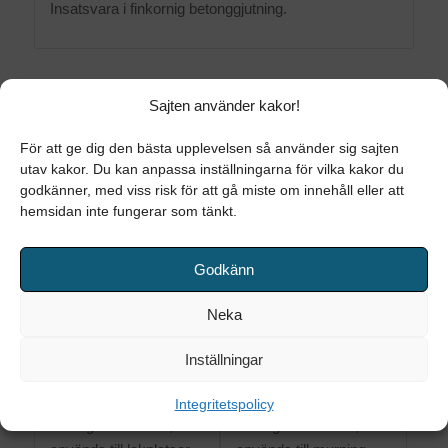
Insatsvara i finkornig betonggjutning.
Sajten använder kakor!
För att ge dig den bästa upplevelsen så använder sig sajten
RELATERADE PRODUKTER
utav kakor. Du kan anpassa inställningarna för vilka kakor du
godkänner, med viss risk för att gå miste om innehåll eller att
hemsidan inte fungerar som tänkt.
Godkänn
Neka
Inställningar
GUNGSAND (EU)
PUTSSAND
Integritetspolicy
Naturgrus sorterat,
Naturgrus sorterat,