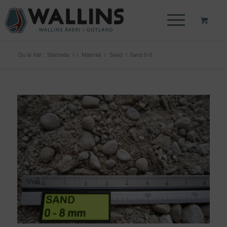
Du är här:
Startsida
/
/
Material
/
Sand
/
Sand 0-8